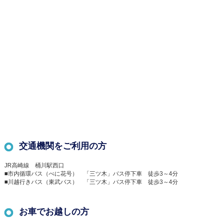
交通機関をご利用の方
JR高崎線 桶川駅西口
■市内循環バス（べに花号） 「三ツ木」バス停下車 徒歩3～4分
■川越行きバス（東武バス） 「三ツ木」バス停下車 徒歩3～4分
お車でお越しの方