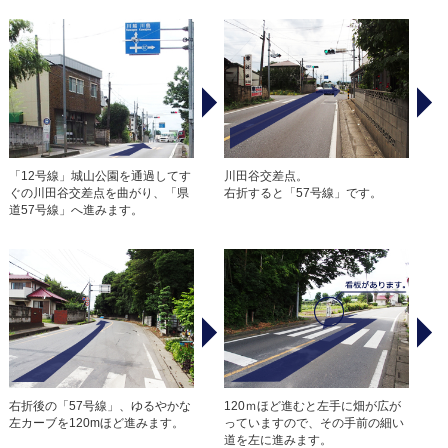
「12号線」城山公園を通過してす
川田谷交差点。
ぐの川田谷交差点を曲がり、「県
右折すると「57号線」です。
道57号線」へ進みます。
右折後の「57号線」、ゆるやかな
120ｍほど進むと左手に畑が広が
左カーブを120mほど進みます。
っていますので、その手前の細い
道を左に進みます。