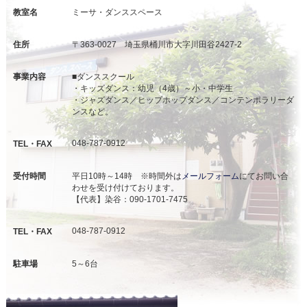
教室名
ミーサ・ダンススペース
住所
〒363-0027 埼玉県桶川市大字川田谷2427-2
事業内容
■ダンススクール
・キッズダンス：幼児（4歳）～小・中学生
・ジャズダンス／ヒップホップダンス／コンテンポラリーダ
ンスなど。
048-787-0912
TEL・FAX
受付時間
平日10時～14時 ※時間外は
メールフォーム
にてお問い合
わせを受け付けております。
【代表】染谷：090-1701-7475
048-787-0912
TEL・FAX
駐車場
5～6台