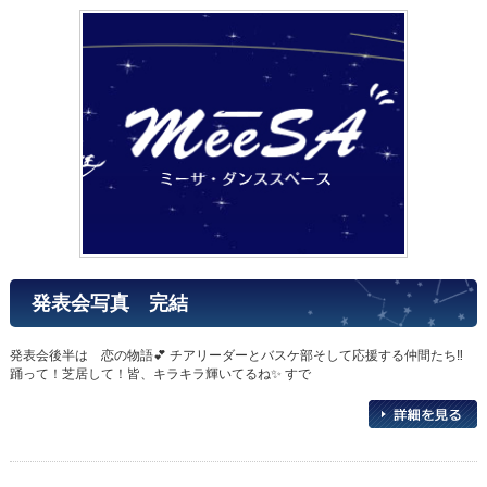
発表会写真 完結
発表会後半は 恋の物語💕 チアリーダーとバスケ部そして応援する仲間たち‼️
踊って！芝居して！皆、キラキラ輝いてるね✨ すで