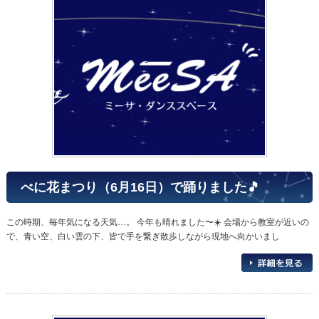
べに花まつり（6月16日）で踊りました🎵
この時期、毎年気になる天気…。 今年も晴れました〜☀️ 会場から教室が近いの
で、青い空、白い雲の下、皆で手を繋ぎ散歩しながら現地へ向かいまし