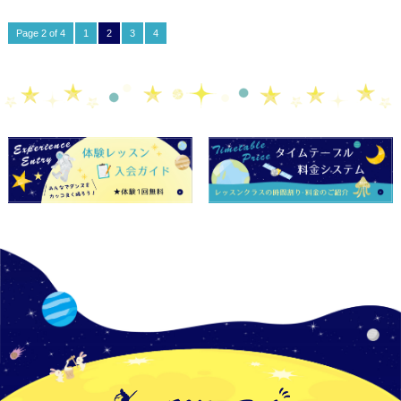
Page 2 of 4
1
2
3
4