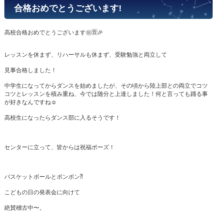
合格おめでとうございます!
高校合格おめでとうございます㊗️🈴🎉
レッスンを休まず、リハーサルも休まず、受験勉強と両立して
見事合格しました！
中学生になってからダンスを始めましたが、その頃から陸上部との両立でコツ
コツとレッスンを積み重ね、今では随分と上達しました！何と言っても踊る事
が好きなんですね☺️
高校生になったらダンス部に入るそうです！
センターに立って、皆からは祝福ポーズ！
バスケットボールとポンポン⁈
こどもの日の発表会に向けて
絶賛稽古中〜。